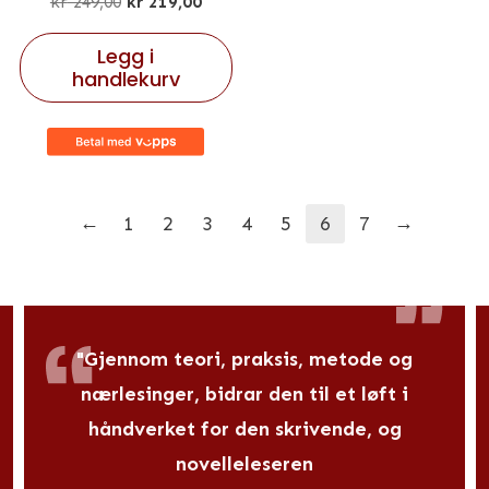
kr
249,00
kr
219,00
Legg i
handlekurv
←
→
1
2
3
4
5
6
7
"Gjennom teori, praksis, metode og
nærlesinger, bidrar den til et løft i
håndverket for den skrivende, og
novelleleseren