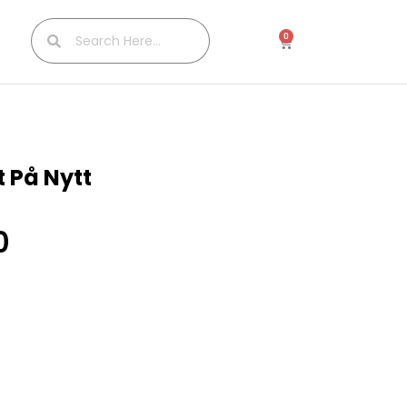
0
t På Nytt
0