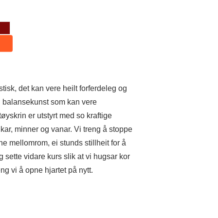
stisk, det kan vere heilt forferdeleg og
in balansekunst som kan vere
tøyskrin er utstyrt med so kraftige
nkar, minner og vanar. Vi treng å stoppe
mellomrom, ei stunds stillheit for å
g sette vidare kurs slik at vi hugsar kor
reng vi å opne hjartet på nytt.