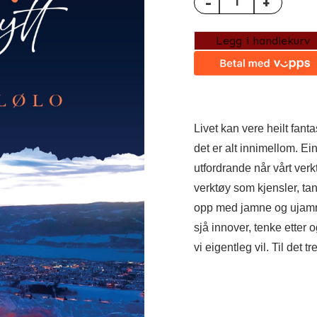
-
+
Legg i handlekurv
Livet kan vere heilt fanta
det er alt innimellom. E
utfordrande når vårt verk
verktøy som kjensler, ta
opp med jamne og ujamne 
sjå innover, tenke etter o
vi eigentleg vil. Til det t